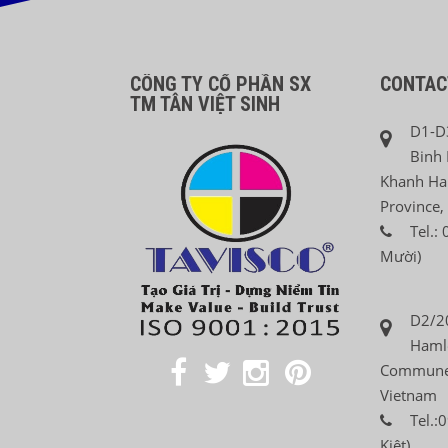
CÔNG TY CỔ PHẦN SX
CONTAC
TM TÂN VIỆT SINH
D1-D3
Binh 
Khanh Ha
Province,
Tel.:
Mười)
D2/20
Hamle
Commune,
Vietnam
Tel.:
Kiệt)