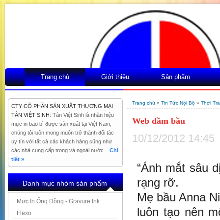
Trang chủ
Giới thiệu
Sản phẩm
Trang chủ
»
Tin Tức Nội Bộ
»
Thời Tr
CTY CỔ PHẦN SẢN XUẤT THƯƠNG MẠI
TÂN VIỆT SINH
: Tân Việt Sinh là nhãn hiệu
Web đầm bầu
mực in bao bì được sản xuất tại Việt Nam,
chúng tôi luôn mong muốn trở thành đối tác
10/12/2012 14:45
uy tín với tất cả các khách hàng cũng như
các nhà cung cấp trong và ngoài nước...
Chi
tiết »
“Ánh mắt sâu d
rạng rỡ.
Danh mục nhóm sản phẩm
Mẹ bầu Anna Ni
Mực In Ống Đồng - Gravure Ink
luôn tạo nên mộ
Flexo