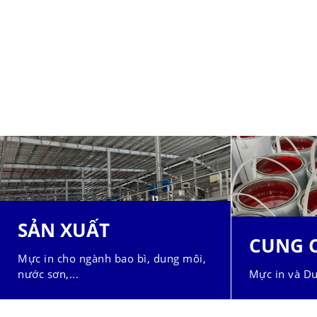
SẢN XUẤT
CUNG 
Mực in cho ngành bao bì, dung môi,
nước sơn,...
Mực in và Du