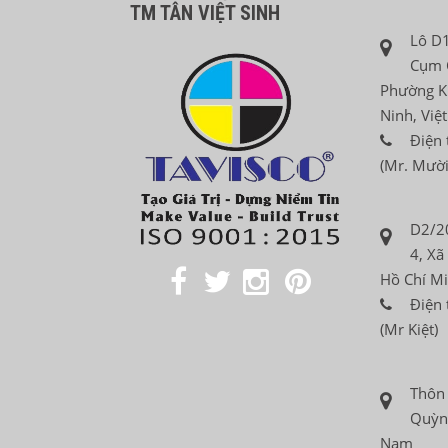
TM TÂN VIỆT SINH
Lô D1
Cụm 
Phường K
Ninh, Việ
Điện 
(Mr. Mười
D2/2
4, Xã
Hồ Chí Mi
Điện 
(Mr Kiệt)
Thôn
Quỳnh
Nam