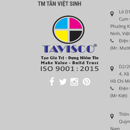
TM TÂN VIỆT SINH
Lô D1
Cụm 
Phường K
Ninh, Việ
Điện 
(Mr. Mười
D2/2
4, Xã
Hồ Chí Mi
Điện 
(Mr Kiệt)
Thôn
Quỳnh
Nam