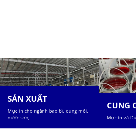
SẢN XUẤT
CUNG 
Mực in cho ngành bao bì, dung môi,
nước sơn,...
Mực in và Du