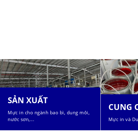
SẢN XUẤT
CUNG 
Mực in cho ngành bao bì, dung môi,
nước sơn,...
Mực in và Du