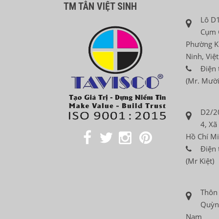
TM TÂN VIỆT SINH
Lô D1
Cụm 
Phường K
Ninh, Việ
Điện 
(Mr. Mười
D2/2
4, Xã
Hồ Chí Mi
Điện 
(Mr Kiệt)
Thôn
Quỳnh
Nam