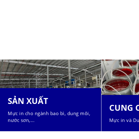
SẢN XUẤT
CUNG 
Mực in cho ngành bao bì, dung môi,
nước sơn,...
Mực in và Du