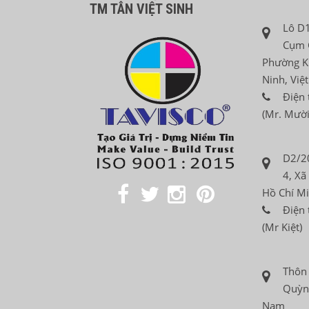
TM TÂN VIỆT SINH
Lô D1
Cụm 
Phường K
Ninh, Việ
Điện 
(Mr. Mười
D2/2
4, Xã
Hồ Chí Mi
Điện 
(Mr Kiệt)
Thôn
Quỳnh
Nam