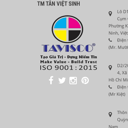
TM TÂN VIỆT SINH
Lô D1
Cụm 
Phường K
Ninh, Việ
Điện 
(Mr. Mười
D2/2
4, Xã
Hồ Chí Mi
Điện 
(Mr Kiệt)
Thôn
Quỳnh
Nam