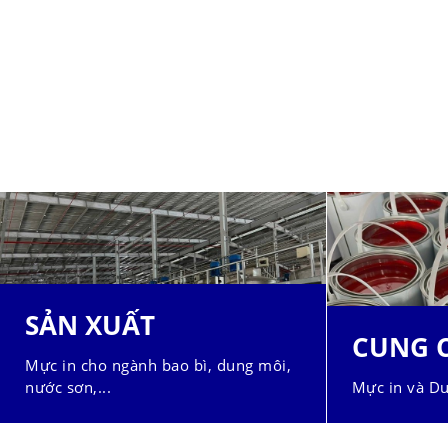
SẢN XUẤT
CUNG 
Mực in cho ngành bao bì, dung môi,
nước sơn,...
Mực in và Du