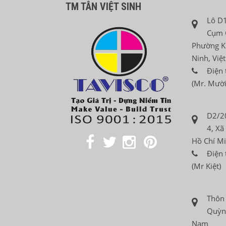
TM TÂN VIỆT SINH
Lô D1
Cụm 
Phường K
Ninh, Việ
Điện 
(Mr. Mười
D2/2
4, Xã
Hồ Chí Mi
Điện 
(Mr Kiệt)
Thôn
Quỳnh
Nam