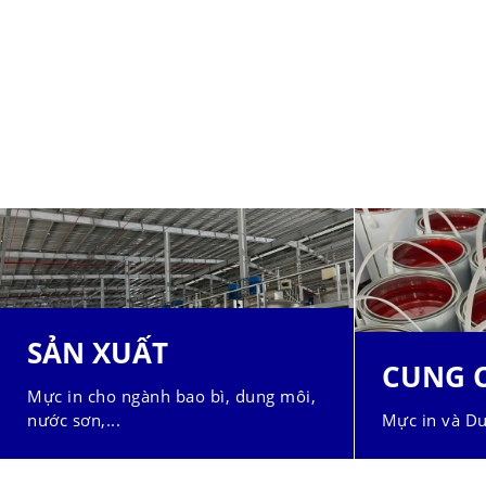
SẢN XUẤT
CUNG 
Mực in cho ngành bao bì, dung môi,
nước sơn,...
Mực in và Du