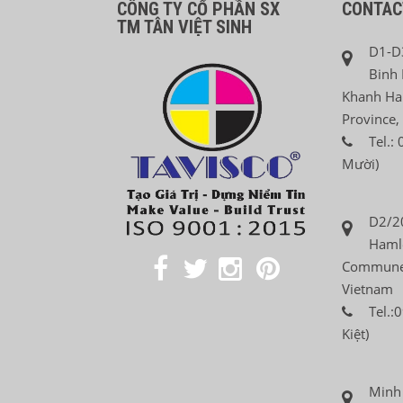
CÔNG TY CỔ PHẦN SX
CONTAC
TM TÂN VIỆT SINH
D1-D3
Binh 
Khanh Ha
Province,
Tel.:
Mười)
D2/20
Hamle
Commune,
Vietnam
Tel.:
Kiệt)
Minh 