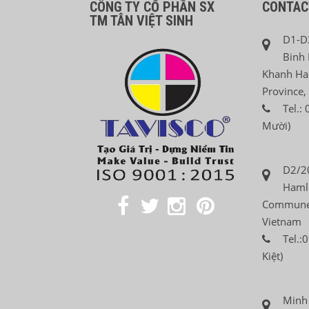
CÔNG TY CỔ PHẦN SX
CONTAC
TM TÂN VIỆT SINH
D1-D3
Binh 
Khanh Ha
Province,
Tel.:
Mười)
D2/20
Hamle
Commune,
Vietnam
Tel.:
Kiệt)
Minh 